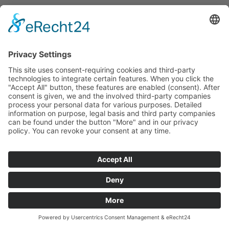
Einwilligung mit Usercentrics
Diese Website nutzt die Consent-Technologie
von Usercentrics, um Ihre Einwilligung zur
Speicherung bestimmter Cookies auf Ihrem
Endgerät oder zum Einsatz bestimmter
Technologien einzuholen und diese
datenschutzkonform zu dokumentieren.
Anbieter dieser Technologie ist die Usercentrics
GmbH, Sendlinger Straße 7, 80331 München,
Website:
https://usercentrics.com/de/
(im
Folgenden „Usercentrics“).
Wenn Sie unsere Website betreten, werden
folgende personenbezogene Daten an
Usercentrics übertragen: